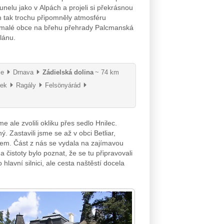
nelu jako v Alpách a projeli si překrásnou
ám tak trochu připomněly atmosféru
, malé obce na břehu přehrady Palcmanská
lánu.
ie
Drnava
Zádielská dolina
~ 74 km
lek
Ragály
Felsönyárád
le zvolili okliku přes sedlo Hnilec.
 Zastavili jsme se až v obci Betliar,
em. Část z nás se vydala na zajímavou
čistoty bylo poznat, že se tu připravovali
avní silnici, ale cesta naštěstí docela