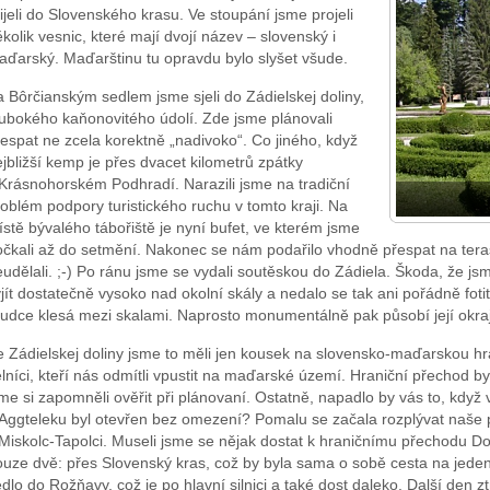
ijeli do Slovenského krasu. Ve stoupání jsme projeli
kolik vesnic, které mají dvojí název – slovenský i
aďarský. Maďarštinu tu opravdu bylo slyšet všude.
 Bôrčianským sedlem jsme sjeli do Zádielskej doliny,
lubokého kaňonovitého údolí. Zde jsme plánovali
espat ne zcela korektně „nadivoko“. Co jiného, když
jbližší kemp je přes dvacet kilometrů zpátky
 Krásnohorském Podhradí. Narazili jsme na tradiční
oblém podpory turistického ruchu v tomto kraji. Na
stě bývalého tábořiště je nyní bufet, ve kterém jsme
očkali až do setmění. Nakonec se nám podařilo vhodně přespat na tera
udělali. ;-) Po ránu jsme se vydali soutěskou do Zádiela. Škoda, že jsm
jít dostatečně vysoko nad okolní skály a nedalo se tak ani pořádně foti
rudce klesá mezi skalami. Naprosto monumentálně pak působí její okraj
 Zádielskej doliny jsme to měli jen kousek na slovensko-maďarskou hra
lníci, kteří nás odmítli vpustit na maďarské území. Hraniční přechod byl 
me si zapomněli ověřit při plánovaní. Ostatně, napadlo by vás to, kdy
 Aggteleku byl otevřen bez omezení? Pomalu se začala rozplývat naše 
Miskolc-Tapolci. Museli jsme se nějak dostat k hraničnímu přechodu Do
ouze dvě: přes Slovenský kras, což by byla sama o sobě cesta na jede
dlo do Rožňavy, což je po hlavní silnici a také dost daleko. Další den ztr