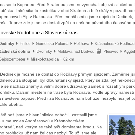
es sedlo Kopanec. Před Stratenou jsme nevynechali objezd silničního tu
utěsku. Také silueta kostelíku v obci Stratená a bílé skály v pozadí n
ápencových Alp v Rakousku. Přes menší sedlo jsme dojeli do Dedinek
aša. Teprve zde jsme se dostali zpět do našeho původního časového p
loveské Rudohorie a Slovenský kras
Dedinky
Hnilec
Gemerská Poloma
Rožňava
Krásnohorské Podhrad
Zádielská dolina
Dvorníky
Moldava nad Bodvou
Plešivec
Aggte
Sajószentpéter
Miskolctapolca
~ 82 km
 Dedinek je možné se dostat do Rožňavy přímým sjezdem. Záměrně jsme a
měnou za stoupání byl dlouhatánský sjezd, který se zdál být nekonečný.
de se nachází známý a velmi dobře udržovaný zámek s rozsáhlým park
ohlídku. Dalším městem na trase byla Rožňava. Podle úpravy náměstí a 
 návštěvu papeže. Před i za Rožňavou nám bohužel nezbylo než jet po hl
chle uběhla.
ště než jsme z hlavní silnice odbočili, zastavili jsme
e u mauzolea Andrássovců v Krásnohorském
odhradí, nad kterým se také tyčí dominanta hradu. Na
ho prohlídku už nám žel čas nezbyl. To už jsme ale