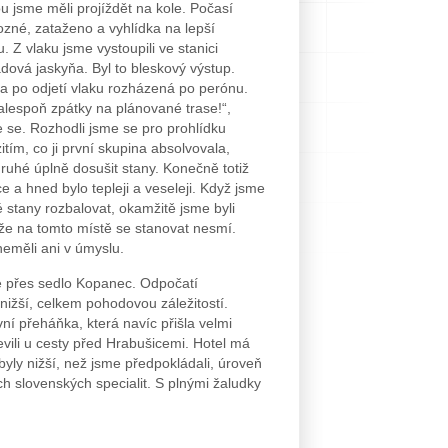
ou jsme měli projíždět na kole. Počasí
rozné, zataženo a vyhlídka na lepší
 Z vlaku jsme vystoupili ve stanici
dová jaskyňa. Byl to bleskový výstup.
a po odjetí vlaku rozházená po perónu.
alespoň zpátky na plánované trase!“,
e se. Rozhodli jsme se pro prohlídku
tím, co ji první skupina absolvovala,
druhé úplně dosušit stany. Konečně totiž
ce a hned bylo tepleji a veseleji. Když jsme
é stany rozbalovat, okamžitě jsme byli
že na tomto místě se stanovat nesmí.
neměli ani v úmyslu.
de přes sedlo Kopanec. Odpočatí
y nižší, celkem pohodovou záležitostí.
ní přeháňka, která navíc přišla velmi
evili u cesty před Hrabušicemi. Hotel má
yly nižší, než jsme předpokládali, úroveň
ch slovenských specialit. S plnými žaludky