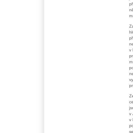
př
ně
m
Za
h
př
ne
v
pr
mí
p
ne
vy
p
Ze
ce
js
v
v 
p
se