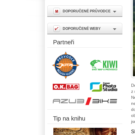
DOPORUČENÉ PRŮVODCE
DOPORUČENÉ WEBY
Partneři
D
z 
Ne
ne
do
ob
Tip na knihu
j
S