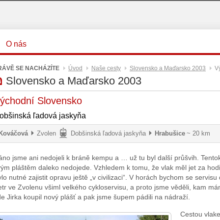
O nás
RÁVĚ SE NACHÁZÍTE
Úvod
Naše cesty
Slovensko a Maďarsko 2003
V
Slovensko a Maďarsko
2003
ýchodní Slovensko
obšinská ľadová jaskyňa
Kováčová
Zvolen
Dobšinská ľadová jaskyňa
Hrabušice
~ 20 km
no jsme ani nedojeli k bráně kempu a … už tu byl další průšvih. Tentokrá
vým pláštěm daleko nedojede. Vzhledem k tomu, že vlak měl jet za hodi
lo nutné zajistit opravu ještě „v civilizaci“. V horách bychom se servisu
tr ve Zvolenu všiml velkého cykloservisu, a proto jsme věděli, kam má
e Jirka koupil nový plášť a pak jsme šupem pádili na nádraží.
Cestou vlak