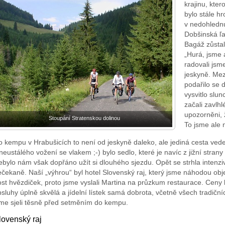
krajinu, kter
bylo stále h
v nedohlednu.
Dobšinská ľa
Bagáž zůstal
„Hurá, jsme 
radovali jsm
jeskyně. Mezi
podařilo se 
vysvitlo slun
začali zavlhl
upozorněni, 
Stoupání Stratenskou dolinou
To jsme ale 
o kempu v Hrabušicích to není od jeskyně daleko, ale jediná cesta ve
neustálého vožení se vlakem ;-) bylo sedlo, které je navíc z jižní stran
bylo nám však dopřáno užít si dlouhého sjezdu. Opět se strhla intenziv
čekaně. Naší „výhrou“ byl hotel Slovenský raj, který jsme náhodou obj
st hvězdiček, proto jsme vyslali Martina na průzkum restaurace. Ceny b
sluhy úplně skvělá a jídelní lístek samá dobrota, včetně všech tradiční
sme sjeli těsně před setměním do kempu.
lovenský raj