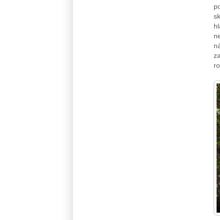
p
s
hl
ne
n
za
ro