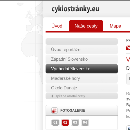
Úvod
Naše cesty
Mapa
P
Úvod reportáže
V
Západní Slovensko
D
Východní Slovensko
Maďarské hory
Okolo Dunaje
Rá
s
By
Pe
FOTOGALERIE
kd
01
02
03
04