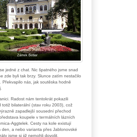
Zámek Betliar
se jedné z chat. Nic špatného jsme snad
e zde byli tak brzy. Slunce zatím nestačilo
t. Překvapilo nás, jak soutěska hodně
.
nici. Radost nám tentokrát pokazili
totiž bilaterální (stav roku 2003), což
ž výrazně zapadlejší sousední přechod
představa koupele v termálních lázních
mica-Aggtelek. Cesty na kole existují
n den, a nebo varianta přes Jablonovské
áty jsme si již nemohli dovolit.