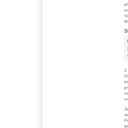
př
so
V
M
S
Z
Od
k
pr
na
ry
Je
s
P
je