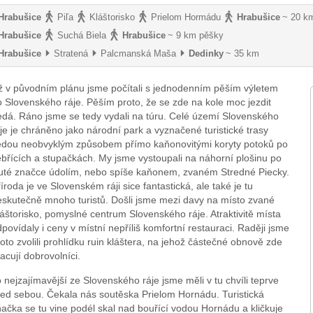
Hrabušice
Piľa
Kláštorisko
Prielom Hormádu
Hrabušice
~ 20 k
Hrabušice
Suchá Biela
Hrabušice
~ 9 km pěšky
Hrabušice
Stratená
Palcmanská Maša
Dedinky
~ 35 km
ž v původním plánu jsme počítali s jednodenním pěším výletem
 Slovenského ráje. Pěším proto, že se zde na kole moc jezdit
edá. Ráno jsme se tedy vydali na túru. Celé území Slovenského
je je chráněno jako národní park a vyznačené turistické trasy
edou neobvyklým způsobem přímo kaňonovitými koryty potoků po
břících a stupačkách. My jsme vystoupali na náhorní plošinu po
luté značce údolím, nebo spíše kaňonem, zvaném Stredné Piecky.
íroda je ve Slovenském ráji sice fantastická, ale také je tu
eskutečně mnoho turistů. Došli jsme mezi davy na místo zvané
áštorisko, pomyslné centrum Slovenského ráje. Atraktivitě místa
povídaly i ceny v místní nepříliš komfortní restauraci. Raději jsme
oto zvolili prohlídku ruin kláštera, na jehož částečné obnově zde
acují dobrovolníci.
 nejzajímavější ze Slovenského ráje jsme měli v tu chvíli teprve
řed sebou. Čekala nás soutěska Prielom Hornádu. Turistická
ačka se tu vine podél skal nad bouřící vodou Hornádu a kličkuje