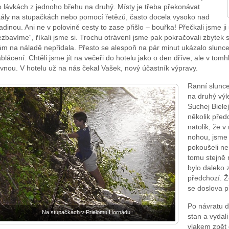
o lávkách z jednoho břehu na druhý. Místy je třeba překonávat
kály na stupačkách nebo pomocí řetězů, často docela vysoko nad
adinou. Ani ne v polovině cesty to zase přišlo – bouřka! Přečkali jsme j
zbavíme“, říkali jsme si. Trochu otrávení jsme pak pokračovali zbytek
ám na náladě nepřidala. Přesto se alespoň na pár minut ukázalo slunc
blácení. Chtěli jsme jít na večeři do hotelu jako o den dříve, ale v tomh
vnou. V hotelu už na nás čekal Vašek, nový účastník výpravy.
Ranní slunc
na druhý výl
Suchej Biele
několik před
natolik, že 
nohou, jsme s
pokoušeli nen
tomu stejně n
bylo daleko 
předchozí. Ž
se doslova 
Po návratu d
Na stupačkách v Prielomu Hornádu
stan a vydal
vlakem zpět 