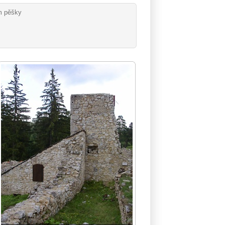
m pěšky