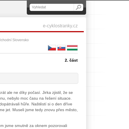
e-cyklostranky.cz
ýchodní Slovensko
2. část
t ale ne díky počasí. Jirka zjistil, že se
nu, nebylo moc času na řešení situace.
 dopátrávali hůře. Naštěstí si o den dříve
me jet. Museli jsme tedy znovu přes město,
em jsme smutně za oknem pozorovali