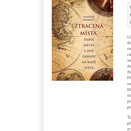
U
do
n
rá
v
že
ž
Př
n
Kl
od
pr
pr
To
p
zn