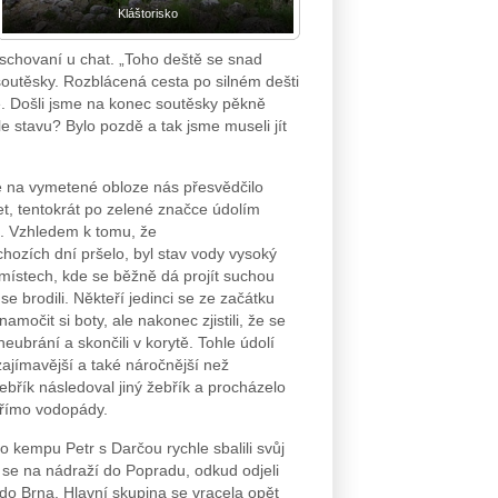
Kláštorisko
i schovaní u chat. „Toho deště se snad
 soutěsky. Rozblácená cesta po silném dešti
e. Došli jsme na konec soutěsky pěkně
le stavu? Bylo pozdě a tak jsme museli jít
e na vymetené obloze nás přesvědčilo
et, tentokrát po zelené značce údolím
j. Vzhledem k tomu, že
chozích dní pršelo, byl stav vody vysoký
v místech, kde se běžně dá projít suchou
e brodili. Někteří jedinci se ze začátku
amočit si boty, ale nakonec zjistili, že se
eubrání a skončili v korytě. Tohle údolí
zajímavější a také náročnější než
ebřík následoval jiný žebřík a procházelo
přímo vodopády.
o kempu Petr s Darčou rychle sbalili svůj
i se na nádraží do Popradu, odkud odjeli
do Brna. Hlavní skupina se vracela opět